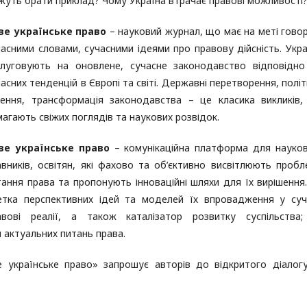
жуть брати приклад? Чому Україна втрачає правові можливості
ве українське право
– науковий журнал, що має на меті гово
часними словами, сучасними ідеями про правову дійсність. Укра
слуговують на оновлене, сучасне законодавство відповідн
асних тенденцій в Європі та світі. Державні перетворення, політ
шення, трансформація законодавства – це класика викликів
агають свіжих поглядів та наукових розвідок.
ве українське право
– комунікаційна платформа для науков
авників, освітян, які фахово та об’єктивно висвітлюють пробл
тання права та пропонують інноваційні шляхи для їх вирішення
етка перспективних ідей та моделей їх впровадження у суч
авові реалії, а також каталізатор розвитку суспільства
ш актуальних питань права.
 українське право» запрошує авторів до відкритого діалог