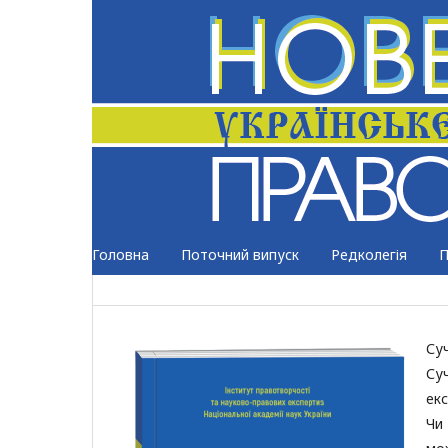
Головна
Поточний випуск
Редколегія
П
Су
Су
екс
Чи