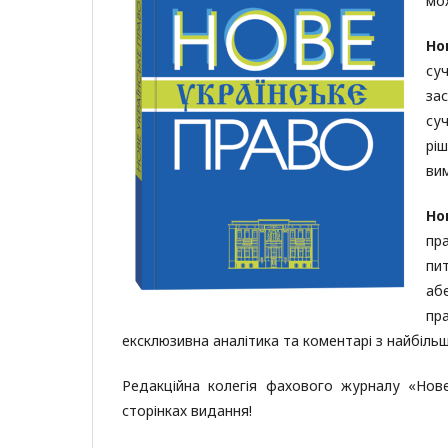
мо
Но
су
за
суч
рі
вим
Но
пр
пи
аб
пр
ексклюзивна аналітика та коментарі з найбіль
Редакційна колегія фахового журналу «Нове
сторінках видання!