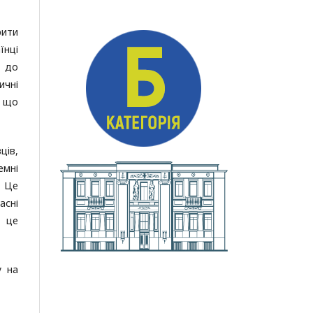
?
рити
їнці
о до
ичні
, що
ців,
емні
. Це
асні
; це
у на