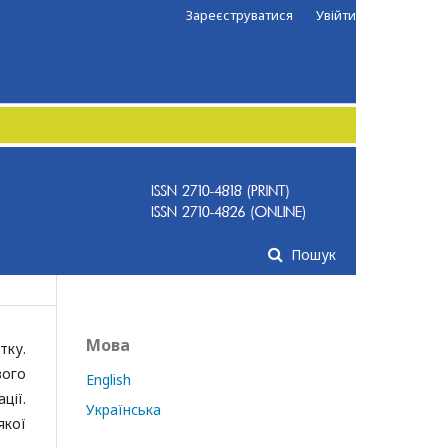
Зареєструватися
Увійти
Пошук
Мова
тку.
вого
English
ції.
Українська
якої