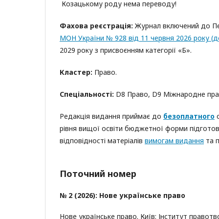
Козацькому роду нема переводу!
Фахова реєстрація:
Журнал включений до Пе
МОН України № 928 від 11 червня 2026 року (д
2029 року з присвоєнням категорії «Б».
Кластер:
Право.
Спеціальності:
D8 Право, D9 Міжнародне пр
Редакція видання приймає до
безоплатного
о
рівня вищої освіти бюджетної форми підготовк
відповідності матеріалів
вимогам видання
та п
Поточний номер
№ 2 (2026): Нове українське право
Нове українське право. Київ: Інститут правот