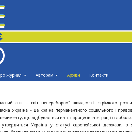
ро журнал
Авторам
Архіви
Контакти
часний світ – світ непереборної швидкості, стрімкого розви
часна Україна – це країна перманентного соціального і право
перименту, що відбувається на тлі процесів інтеграції і глобаліза
 утвердиться Україна у статусі європейської держави, з 