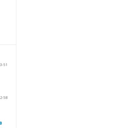
3-51
2-58
В