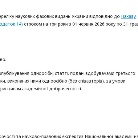
реліку наукових фахових видань України відповідно до
Наказу
одаток 14)
строком на три роки з 01 червня 2026 року по 31 тра
аво.
публікування одноосібні статті, подані здобувачами третього
и, виконаних ними одноосібно (без співавторів), за умови
ринципам академічної доброчесності.
ворчості та науково-правових експертиз Національної академії н