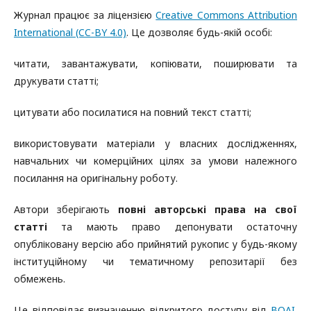
Журнал працює за ліцензією
Creative Commons Attribution
International (CC-BY 4.0)
. Це дозволяє будь-якій особі:
читати, завантажувати, копіювати, поширювати та
друкувати статті;
цитувати або посилатися на повний текст статті;
використовувати матеріали у власних дослідженнях,
навчальних чи комерційних цілях за умови належного
посилання на оригінальну роботу.
Автори зберігають
повні авторські права на свої
статті
та мають право депонувати остаточну
опубліковану версію або прийнятий рукопис у будь-якому
інституційному чи тематичному репозитарії без
обмежень.
Це відповідає визначенню відкритого доступу від
BOAI
.