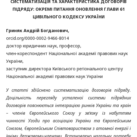
СИСТЕМАТИЗАЦІЯ ТА ХАРАКТЕРИСТИКА ДОГОВОРІВ
ПІДРЯДУ: ОКРЕМІ ПИТАННЯ ОНОВЛЕННЯ ГЛАВИ 61
ЦИВІЛЬНОГО КОДЕКСУ УКРАЇНИ
Гриняк Андрій Богданович,
orcid.org/0000-0002-9466-8014
доктор юридичних наук, професор,
член-кореспондент Національної академії правових наук
України,
заступник директора Київського регіонального центру
Національної академії правових наук України
У статті здійснено систематизацію договорів підряду.
Доцільність перегляду усталеної системи підрядних
договорів пояснюється інтеграцією ринків України та країн
– членів Європейського Союзу у зв’язку із набуттям
чинності Угоди про асоціацію України та Європейським
Союзом, Європейським Співтовариством з атомної енергії і
їхніми державами-членами. Встановлено нагальну потребу