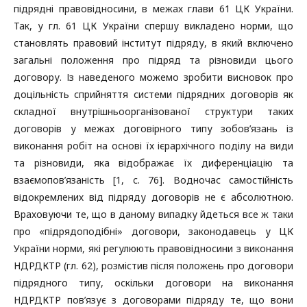
підрядні правовідносини, в межах глави 61 ЦК України.
Так, у гл. 61 ЦК України спершу викладено норми, що
становлять правовий інститут підряду, в який включено
загальні положення про підряд та різновиди цього
договору. Із наведеного можемо зробити висновок про
доцільність сприйняття системи підрядних договорів як
складної внутрішньоорганізованої структури таких
договорів у межах договірного типу зобов’язань із
виконання робіт на основі їх ієрархічного поділу на види
та різновиди, яка відображає їх диференціацію та
взаємопов’язаність [1, c. 76]. Водночас самостійність
відокремлених від підряду договорів не є абсолютною.
Враховуючи те, що в даному випадку йдеться все ж таки
про «підрядоподібні» договори, законодавець у ЦК
України норми, які регулюють правовідносини з виконання
НДРДКТР (гл. 62), розмістив після положень про договори
підрядного типу, оскільки договори на виконання
НДРДКТР пов’язує з договорами підряду те, що вони