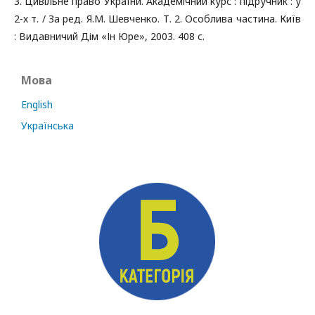
3. Цивільне право України. Академічний курс : підручник : у
2-х т. / За ред. Я.М. Шевченко. Т. 2. Особлива частина. Київ
: Видавничий Дім «Ін Юре», 2003. 408 c.
Мова
English
Українська