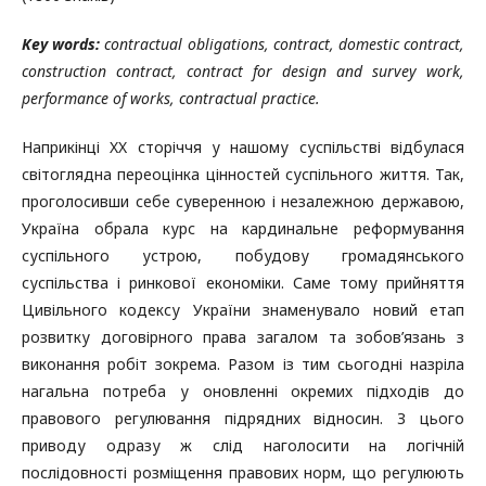
Key words:
contractual obligations, contract, domestic contract,
construction contract, contract for design and survey work,
performance of works, contractual practice.
Наприкінці XX сторіччя у нашому суспільстві відбулася
світоглядна переоцінка цінностей суспільного життя. Так,
проголосивши себе суверенною і незалежною державою,
Україна обрала курс на кардинальне реформування
суспільного устрою, побудову громадянського
суспільства і ринкової економіки. Саме тому прийняття
Цивільного кодексу України знаменувало новий етап
розвитку договірного права загалом та зобов’язань з
виконання робіт зокрема. Разом із тим сьогодні назріла
нагальна потреба у оновленні окремих підходів до
правового регулювання підрядних відносин. З цього
приводу одразу ж слід наголосити на логічній
послідовності розміщення правових норм, що регулюють