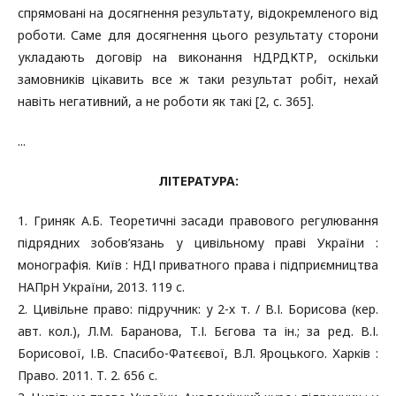
спрямовані на досягнення результату, відокремленого від
роботи. Саме для досягнення цього результату сторони
укладають договір на виконання НДРДКТР, оскільки
замовників цікавить все ж таки результат робіт, нехай
навіть негативний, а не роботи як такі [2, c. 365].
...
ЛІТЕРАТУРА:
1. Гриняк А.Б. Теоретичні засади правового регулювання
підрядних зобов’язань у цивільному праві України :
монографія. Київ : НДІ приватного права і підприємництва
НАПрН України, 2013. 119 c.
2. Цивільне право: підручник: у 2-х т. / В.І. Борисова (кер.
авт. кол.), Л.М. Баранова, Т.І. Бєгова та ін.; за ред. В.І.
Борисової, І.В. Спасибо-Фатєєвої, В.Л. Яроцького. Харків :
Право. 2011. Т. 2. 656 c.