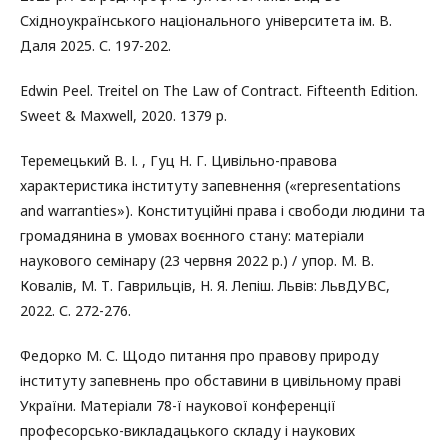
Східноукраїнського національного університета ім. В.
Даля 2025. С. 197-202.
Edwin Peel. Treitel on The Law of Contract. Fifteenth Edition.
Sweet & Maxwell, 2020. 1379 p.
Теремецький В. І. , Гуц Н. Г. Цивільно-правова
характеристика інституту запевнення («representations
and warranties»). Конституційні права і свободи людини та
громадянина в умовах воєнного стану: матеріали
наукового семінару (23 червня 2022 р.) / упор. М. В.
Ковалів, М. Т. Гаврильців, Н. Я. Лепіш. Львів: ЛьвДУВС,
2022. С. 272-276.
Федорко М. С. Щодо питання про правову природу
інституту запевнень про обставини в цивільному праві
України. Матеріали 78-ї наукової конференції
професорсько-викладацького складу і наукових