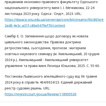
працівників економіко-правового факультету Одеського
національного університету імені І. І. Мечникова, 22-24
листопада 2023 року. Одеса : Олді+, 2023. URL:
https://dspace.onu.edu.ua/server/api/core/bitstreams/90c865e4-
2ed8-4e3c-a31f-c86e0479ef70/content
Самбір Є. О. Запевнення щодо договору як новела
цивільного законодавства. Правова доктрина:
ретроспектива, сьогодення, прогнози : матеріали
освітньо-наукового семінару (м. Хмельницький, 20 грудня
2024 р.). Хмельницький : Хмельницький університет
управління та права імені Леоніда Юзькова, 2025. С. 55-60.
Постанова Львівського апеляційного суду від 06 травня
2024 року в справі № 464/6924/23. Єдиний державний
реєстр судових рішень. URL:
https://reyestr.court.gov.ua/Review/118909530