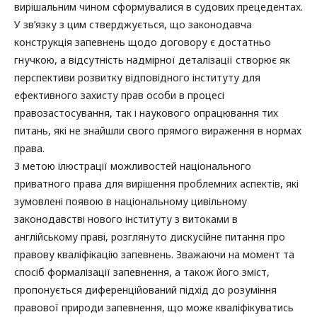
вирішальним чином сформувалися в судових прецедентах.
У зв’язку з цим стверджується, що законодавча
конструкція запевнень щодо договору є достатньо
гнучкою, а відсутність надмірної деталізації створює як
перспективи розвитку відповідного інституту для
ефективного захисту прав особи в процесі
правозастосування, так і наукового опрацювання тих
питань, які не знайшли свого прямого вираження в нормах
права.
З метою ілюстрації можливостей національного
приватного права для вирішення проблемних аспектів, які
зумовлені появою в національному цивільному
законодавстві нового інституту з витоками в
англійському праві, розглянуто дискусійне питання про
правову кваліфікацію запевнень. Зважаючи на момент та
спосіб формалізації запевнення, а також його зміст,
пропонується диференційований підхід до розуміння
правової природи запевнення, що може кваліфікуватись