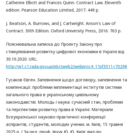
Catherine Elliott and Frances Quinn. Contract Law. Eleventh
edition. Pearson Education Limited, 2017. 449 p.
J. Beatson, A. Burrows, and J. Cartwright. Anson's Law of
Contract. 30th Edition. Oxford University Press, 2016. 763 p.
Пояснювальна записка до Проекту Закону про
стимулювання розвитку цифрової економіки в Україні від
30.10.2020. URL:
http://w1.c1.rada.gov.ua/pls/zweb2/webproc4_1?pf3511=70298
Гусаков Євген. Запевнення щодо договору, запевнення та
компенсації: проблеми імплементації інститутів системи
загального права в українському цивільному
законодавстві. Молодь і наука: сучасний стан, проблеми
та перспективи розвитку права в Україні: Матеріали
Всеукраїнської науково-практичної конференції
аспірантів, студентів, молодих учених. м. Київ, 15 травня
2025 р. / За ред. проф. Івчук Ю. Ю. Київ: вид-во