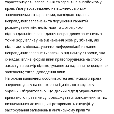
характеризують запевнення та гарантії в англійському
праві. Увагу зосереджено на відмінностях між
запевненнями та гарантіями, наслідках надання
неправдивих запевнень та порушення гарантій;
розмежуванні між деліктною та договірною
відповідальністю за надання неправдивих запевнень з
точки зору впливу на визначення розміру збитків, які
підлягають відшкодуванню; диференціації надання
неправдивих запевнень залежно від наміру сторони, яка
їх надає; впливі форми вини правопорушника на спосіб
захисту та розмір відшкодування за надання неправдивих
запевнень; тягарі доведення вини.
На основі виявлених особливостей англійського права
звернено увагу на положення Цивільного кодексу
України. Обґрунтовано, що діючий підхід українського
приватного права не супроводжується запозиченням тих
визначальних аспектів, які розкривають специфіку
застосування запевнень в англійському праві та