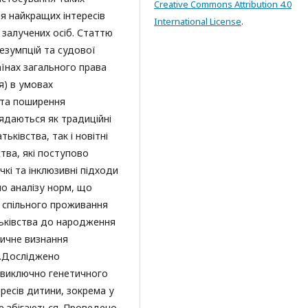
Creative Commons Attribution 4.0
я найкращих інтересів
International License
.
 залучених осіб. Статтю
езумпцій та судової
їнах загального права
я) в умовах
ї та поширення
ядаються як традиційні
тьківства, так і новітні
ства, які поступово
кі та інклюзивні підходи
но аналізу норм, що
 спільного проживання
тьківства до народження
дичне визнання
х.Досліджено
д виключно генетичного
ресів дитини, зокрема у
 не збігаються. Проведено