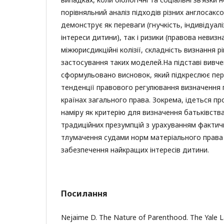
порівняльний аналіз підходів різних англосакс
демонструє як переваги (гнучкість, індивідуалі
інтереси дитини), так і ризики (правова невизн
міжюрисдикційні колізії, складність визнання 
застосування таких моделей.На підставі вивч
сформульовано висновок, який підкреслює пере
тенденції правового регулювання визначення
країнах загального права. Зокрема, ідеться п
наміру як критерію для визначення батьківств
традиційних презумпцій з урахуванням фактич
тлумачення судами норм матеріального права
забезпечення найкращих інтересів дитини.
Посилання
Nejaime D. The Nature of Parenthood. The Yale La