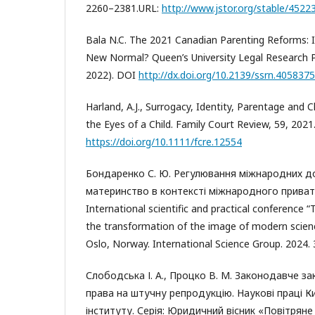
2260–2381.URL:
http://www.jstor.org/stable/4522
Bala N.C. The 2021 Canadian Parenting Reforms: I
New Normal? Queen’s University Legal Research 
2022). DOI
http://dx.doi.org/10.2139/ssrn.4058375
Harland, А.J., Surrogacy, Identity, Parentage and C
the Eyes of a Child. Family Court Review, 59, 202
https://doi.org/10.1111/fcre.12554
Бондаренко С. Ю. Регулювання міжнародних до
материнство в контексті міжнародного приват
International scientific and practical conference “
the transformation of the image of modern scien
Oslo, Norway. International Science Group. 2024. 
Слободська І. А., Процко В. М. Законодавче зак
права на штучну репродукцію. Наукові праці К
інституту. Серія: Юридичний вісник «Повітряне 