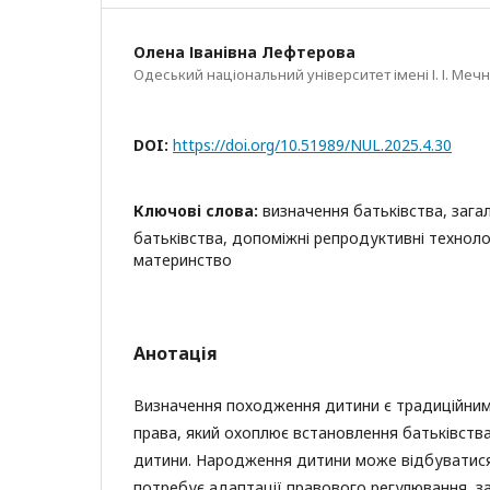
Олена Іванівна Лефтерова
Одеський національний університет імені І. І. Меч
DOI:
https://doi.org/10.51989/NUL.2025.4.30
Ключові слова:
визначення батьківства, зага
батьківства, допоміжні репродуктивні технолог
материнство
Анотація
Визначення походження дитини є традиційним
права, який охоплює встановлення батьківст
дитини. Народження дитини може відбуватися
потребує адаптації правового регулювання, з