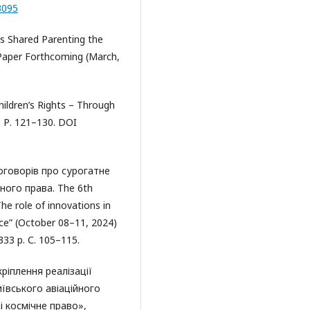
3095
s Shared Parenting the
Paper Forthcoming (March,
hildren’s Rights – Through
1. Р. 121–130. DOI
говорів про сурогатне
ного права. The 6th
The role of innovations in
ce” (October 08–11, 2024)
333 p. С. 105–115.
ріплення реалізації
иївського авіаційного
і космічне право»,