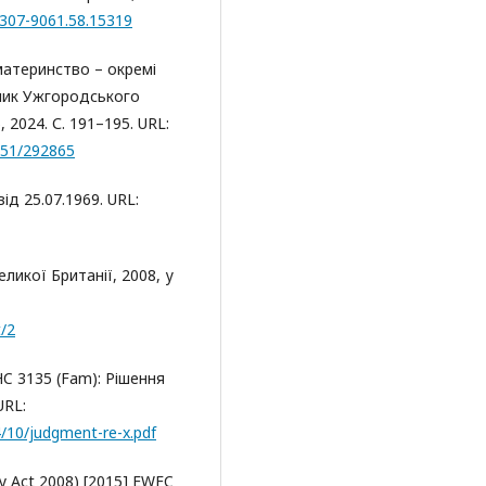
2307-9061.58.15319
материнство – окремі
сник Ужгородського
 2024. С. 191–195. URL:
0651/292865
ід 25.07.1969. URL:
еликої Британії, 2008, у
t/2
WHC 3135 (Fam): Рішення
URL:
4/10/judgment-re-x.pdf
gy Act 2008) [2015] EWFC