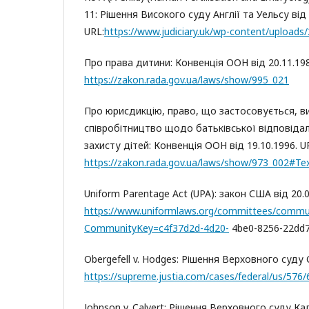
11: Рішення Високого суду Англії та Уельсу від 
URL:
https://www.judiciary.uk/wp-content/uploads
Про права дитини: Конвенція ООН від 20.11.198
https://zakon.rada.gov.ua/laws/show/995_021
Про юрисдикцію, право, що застосовується, в
співробітництво щодо батьківської відповідал
захисту дітей: Конвенція ООН від 19.10.1996. U
https://zakon.rada.gov.ua/laws/show/973_002#Te
Uniform Parentage Act (UPA): закон США від 20.0
https://www.uniformlaws.org/committees/comm
CommunityKey=c4f37d2d-4d20-
4be0-8256-22dd7
Obergefell v. Hodges: Рішення Верховного суду 
https://supreme.justia.com/cases/federal/us/576/
Johnson v. Calvert: Рішення Верховного суду Ка