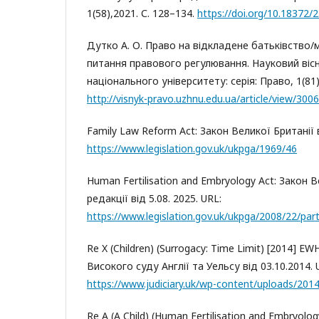
1(58),2021. С. 128–134.
https://doi.org/10.18372/
Дутко А. О. Право на відкладене батьківство/
питання правового регулювання. Науковий ві
національного університету: серія: Право, 1(81),
http://visnyk-pravo.uzhnu.edu.ua/article/view/30
Family Law Reform Act: Закон Великої Британії в
https://www.legislation.gov.uk/ukpga/1969/46
Human Fertilisation and Embryology Act: Закон В
редакції від 5.08. 2025. URL:
https://www.legislation.gov.uk/ukpga/2008/22/par
Re X (Children) (Surrogacy: Time Limit) [2014] E
Високого суду Англії та Уельсу від 03.10.2014. 
https://www.judiciary.uk/wp-content/uploads/201
Re A (A Child) (Human Fertilisation and Embryolo