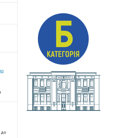
во
О
 до