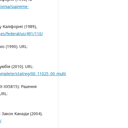
ifornia/supreme-
у Каліфорнії (1989),
ses/federal/us/491/110/
іо (1990). URL:
мбія (2010). URL:
complete/statreg/00_11025_00_multi
-XX-XX5815): Рішення
URL:
): Закон Канади (2004).
/