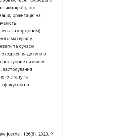
онських країн, що
зація, орієнтація на
аченість,
рішень за кордоном)
еного матеріалу
ваги та сучасні
 походження дитини в
ро поступове визнання
а, застосування
ного стану та
 з фокусом на
w Journal, 126(8), 2023. P.