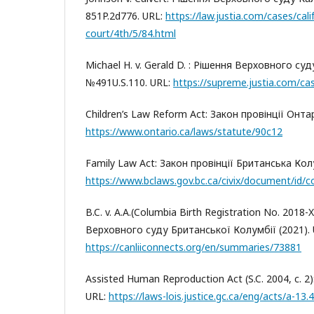
851P.2d776. URL:
https://law.justia.com/cases/cal
court/4th/5/84.html
Michael H. v. Gerald D. : Рішення Верховного суд
№491U.S.110. URL:
https://supreme.justia.com/ca
Children’s Law Reform Act: Закон провінції Онтар
https://www.ontario.ca/laws/statute/90c12
Family Law Act: Закон провінції Британська Колу
https://www.bclaws.gov.bc.ca/civix/document/id/
B.C. v. A.A.(Columbia Birth Registration No. 2018
Верховного суду Британської Колумбії (2021). 
https://canliiconnects.org/en/summaries/73881
Assisted Human Reproduction Act (S.C. 2004, c. 2
URL:
https://laws-lois.justice.gc.ca/eng/acts/a-13.4