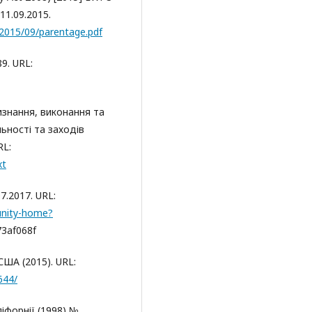
11.09.2015.
/2015/09/parentage.pdf
9. URL:
изнання, виконання та
ьності та заходів
RL:
xt
7.2017. URL:
unity-home?
3af068f
США (2015). URL:
644/
ліфорнії (1998) №