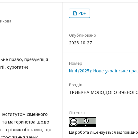
PDF
никова
Опубліковано
2025-10-27
льне право, презумпція
Номер
ії, сурогатне
№ 4 (2025): Нове українське пра
Розділ
ТРИБУНА МОЛОДОГО ВЧЕНОГ
Ліцензія
 інститутом сімейного
ва та материнства щодо
 за різних обставин, що
Ця робота ліцензується відповідно
астосування таких