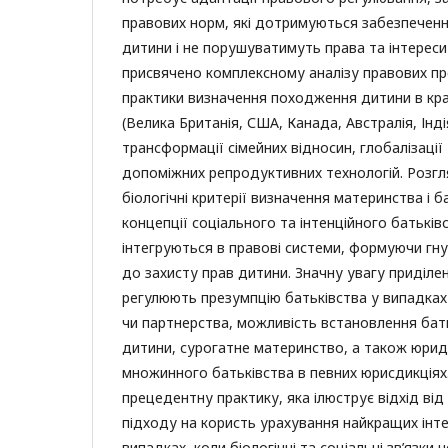
правових норм, які дотримуються забезпеченн
дитини і не порушуватимуть права та інтереси
присвячено комплексному аналізу правових пр
практики визначення походження дитини в кра
(Велика Британія, США, Канада, Австралія, Інді
трансформації сімейних відносин, глобалізаці
допоміжних репродуктивних технологій. Розгл
біологічні критерії визначення материнства і ба
концепції соціального та інтенційного батьків
інтегруються в правові системи, формуючи гнуч
до захисту прав дитини. Значну увагу приділе
регулюють презумпцію батьківства у випадках
чи партнерства, можливість встановлення ба
дитини, сурогатне материнство, а також юри
множинного батьківства в певних юрисдикція
прецедентну практику, яка ілюструє відхід ві
підходу на користь урахування найкращих інте
випадках, коли біологічні та соціальні зв’язки