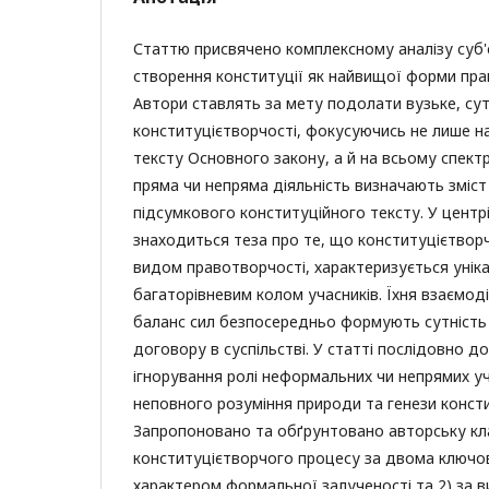
Статтю присвячено комплексному аналізу суб'
створення конституції як найвищої форми пра
Автори ставлять за мету подолати вузьке, сут
конституцієтворчості, фокусуючись не лише н
тексту Основного закону, а й на всьому спектрі
пряма чи непряма діяльність визначають зміст 
підсумкового конституційного тексту. У центр
знаходиться теза про те, що конституцієтвор
видом правотворчості, характеризується унік
багаторівневим колом учасників. Їхня взаємодія
баланс сил безпосередньо формують сутність
договору в суспільстві. У статті послідовно 
ігнорування ролі неформальних чи непрямих у
неповного розуміння природи та генези конст
Запропоновано та обґрунтовано авторську кла
конституцієтворчого процесу за двома ключов
характером формальної залученості та 2) за в