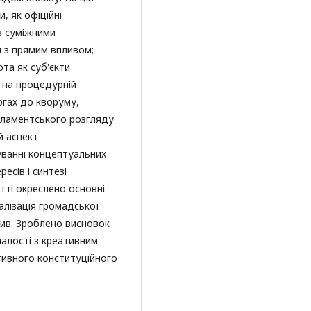
, як офіційні
із суміжними
и з прямим впливом;
та як суб'єкти
о на процедурній
огах до кворуму,
арламентського розгляду
й аспект
уванні концептуальних
есів і синтезі
тті окреслено основні
налізація громадської
плив. Зроблено висновок
алості з креативним
тивного конституційного