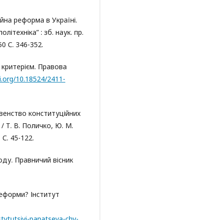
йна реформа в Україні.
літехніка” : зб. наук. пр.
50 С. 346-352.
 критерієм. Правова
oi.org/10.18524/2411-
овенство конституційних
/ Т. В. Поличко, Ю. М.
 С. 45-122.
оду. Правничий вісник
реформи? Інститут
stytutsiyi-panatseya-chy-