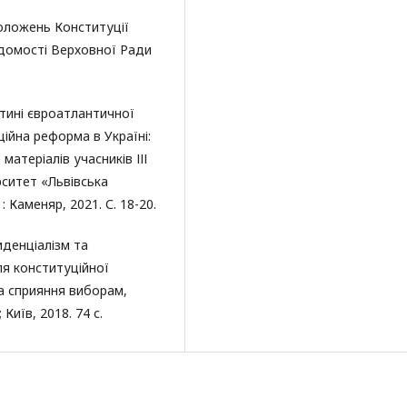
положень Конституції
Відомості Верховної Ради
стині євроатлантичної
ційна реформа в Україні:
матеріалів учасників ІІІ
рситет «Львівська
: Каменяр, 2021. С. 18-20.
иденціалізм та
ля конституційної
а сприяння виборам,
иїв, 2018. 74 с.