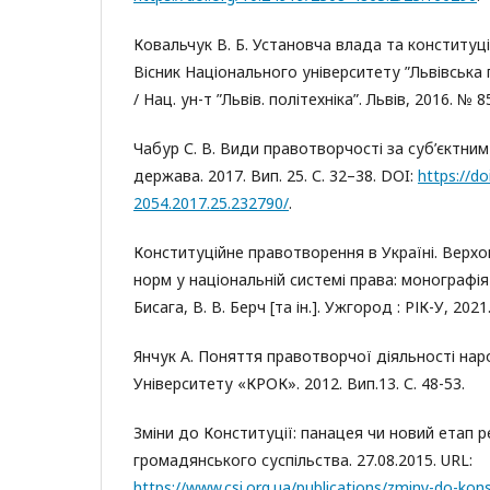
Ковальчук В. Б. Установча влада та конституці
Вісник Національного університету ”Львівська по
/ Нац. ун-т ”Львів. політехніка”. Львів, 2016. № 8
Чабур С. В. Види правотворчості за суб’єктним
держава. 2017. Вип. 25. С. 32–38. DOI:
https://d
2054.2017.25.232790/
.
Конституційне правотворення в Україні. Верх
норм у національній системі права: монографія 
Бисага, В. В. Берч [та ін.]. Ужгород : РІК-У, 2021.
Янчук А. Поняття правотворчої діяльності нар
Університету «КРОК». 2012. Вип.13. С. 48-53.
Зміни до Конституції: панацея чи новий етап 
громадянського суспільства. 27.08.2015. URL:
https://www.csi.org.ua/publications/zminy-do-kon