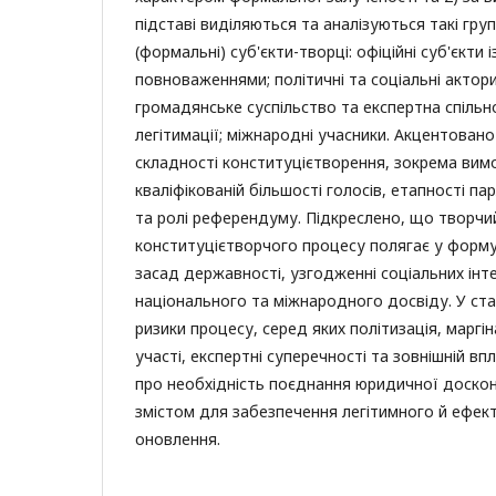
підставі виділяються та аналізуються такі групи
(формальні) суб'єкти-творці: офіційні суб'єкти 
повноваженнями; політичні та соціальні актор
громадянське суспільство та експертна спільно
легітимації; міжнародні учасники. Акцентован
складності конституцієтворення, зокрема вим
кваліфікованій більшості голосів, етапності п
та ролі референдуму. Підкреслено, що творчи
конституцієтворчого процесу полягає у форм
засад державності, узгодженні соціальних інтер
національного та міжнародного досвіду. У ста
ризики процесу, серед яких політизація, маргі
участі, експертні суперечності та зовнішній в
про необхідність поєднання юридичної доскон
змістом для забезпечення легітимного й ефек
оновлення.