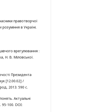
 Учасники правотворчої
 розуміння в Україні.
:
давчого врегулювання :
яка, Н. В. Міловської.
орчості Президента
ук [12.00.02] /
од, 2013. 590 с.
 понять. Актуальнi
. 95-100. DOI: