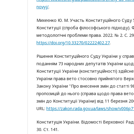
novyj/
.
Михеєнко Ю. М. Участь Конституційного Суду У
Конституції (спроба філософського підходу). 
методологічні проблеми права. 2022. № 2. С. 29
https://doi.org/10.33270/02222402.27
.
Рішення Конституційного Суду України у справ
поданням 73 народних депутатів України щодо
Конституції України (конституційності) здійс
України права вето стосовно прийнятого Вер
Закону України "Про внесення змін до статті 9
пропозицій до нього (справа щодо права вето
змін до Конституції України) від 11 березня 20
URL:
https://zakon.rada.gov.ua/laws/show/v006p
Конституція України. Відомості Верховної Ради
30. Ст. 141.