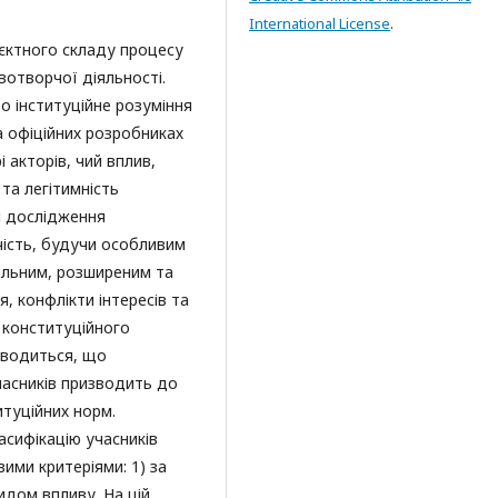
International License
.
єктного складу процесу
вотворчої діяльності.
о інституційне розуміння
а офіційних розробниках
 акторів, чий вплив,
та легітимність
і дослідження
чість, будучи особливим
альним, розширеним та
, конфлікти інтересів та
 конституційного
доводиться, що
часників призводить до
итуційних норм.
сифікацію учасників
ими критеріями: 1) за
идом впливу. На цій