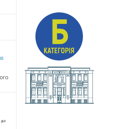
во
НОГО
 до