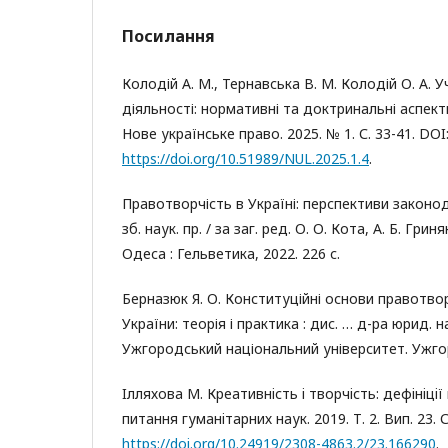
Посилання
Колодій А. М., Тернавська В. М. Колодій О. А.
діяльності: нормативні та доктринальні аспекти
Нове українське право. 2025. № 1. С. 33-41. DOI
https://doi.org/10.51989/NUL.2025.1.4
.
Правотворчість в Україні: перспективи законо
зб. наук. пр. / за заг. ред. О. О. Кота, А. Б. Грин
Одеса : Гельветика, 2022. 226 с.
Берназюк Я. О. Конституційні основи правотв
України: теорія і практика : дис. … д-ра юрид. на
Ужгородський національний університет. Ужгор
Iлляхова M. Креативнiсть i творчiсть: дефiнiцiї
питання гуманiтарних наук. 2019. Т. 2. Вип. 23. С
https://doi.org/10.24919/2308-4863.2/23.166290
.