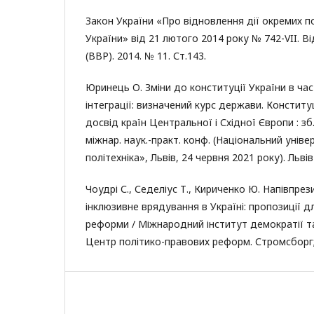
Закон України «Про відновлення дії окремих 
України» від 21 лютого 2014 року № 742-VII. 
(ВВР). 2014. № 11. Ст.143.
Юринець О. Зміни до конституції України в ча
інтеграції: визначений курс держави. Конститу
досвід країн Центральної і Східної Європи : зб. 
міжнар. наук.-практ. конф. (Національний уніве
політехніка», Львів, 24 червня 2021 року). Львів 
Чоудрі С., Седеліус Т., Кириченко Ю. Напівпрез
інклюзивне врядування в Україні: пропозиції д
реформи / Міжнародний інститут демократії т
Центр політико-правових реформ. Стромсборг; К