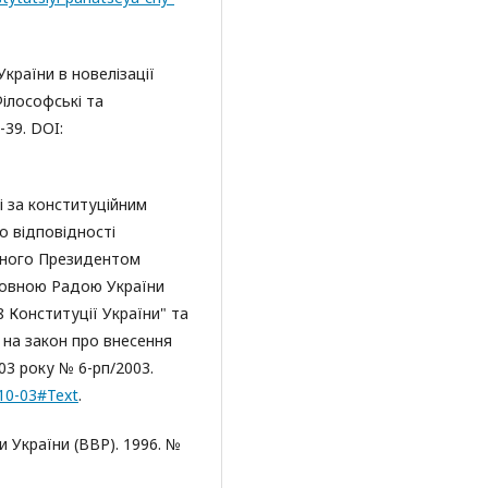
країни в новелізації
Філософські та
-39. DOI:
і за конституційним
 відповідності
неного Президентом
ховною Радою України
8 Конституції України" та
 на закон про внесення
03 року № 6-рп/2003.
710-03#Text
.
 України (ВВР). 1996. №