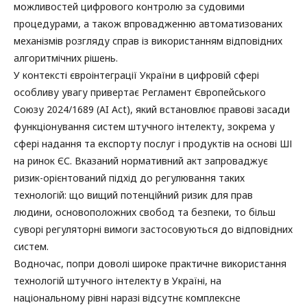
можливостей цифрового контролю за судовими
процедурами, а також впровадженню автоматизованих
механізмів розгляду справ із використанням відповідних
алгоритмічних рішень.
У контексті євроінтеграції України в цифровій сфері
особливу увагу привертає Регламент Європейського
Союзу 2024/1689 (AI Act), який встановлює правові засади
функціонування систем штучного інтелекту, зокрема у
сфері надання та експорту послуг і продуктів на основі ШІ
на ринок ЄС. Вказаний нормативний акт запроваджує
ризик-орієнтований підхід до регулювання таких
технологій: що вищий потенційний ризик для прав
людини, основоположних свобод та безпеки, то більш
суворі регуляторні вимоги застосовуються до відповідних
систем.
Водночас, попри доволі широке практичне використання
технологій штучного інтелекту в Україні, на
національному рівні наразі відсутнє комплексне