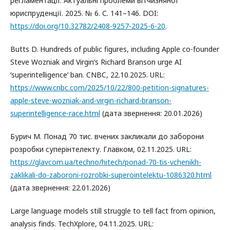
регламентації. Актуальні проблеми вітчизняної
юриспруденції. 2025. № 6. С. 141–146. DOI:
https://doi.org/10.32782/2408-9257-2025-6-20
.
Butts D. Hundreds of public figures, including Apple co-founder
Steve Wozniak and Virgin’s Richard Branson urge AI
‘superintelligence’ ban. CNBC, 22.10.2025. URL:
https://www.cnbc.com/2025/10/22/800-petition-signatures-
apple-steve-wozniak-and-virgin-richard-branson-
superintelligence-race.html
(дата звернення: 20.01.2026)
Бурич М. Понад 70 тис. вчених закликали до заборони
розробки суперінтелекту. Главком, 02.11.2025. URL:
https://glavcom.ua/techno/hitech/ponad-70-tis-vchenikh-
zaklikali-do-zaboroni-rozrobki-superointelektu-1086320.html
(дата звернення: 22.01.2026)
Large language models still struggle to tell fact from opinion,
analysis finds. TechXplore, 04.11.2025. URL: