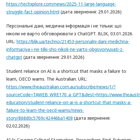
https://techxplore.com/news/2025-11-large-language-
struggle-fact-opinion.html
(дата звернення: 29.01.2026)
Персональні дані, медична інформація і не тільки: що
ніколи не варто обговорювати з ChatGPT. BLIK, 03.01.2026.
URL:
https://blik.ua/techno/21453-personalni-dani-medichna-
informaciya-i-ne-tilki-sho-nikoli-ne-varto-obgovoryuvati-z-
chatgpt
(дата звернення: 29.01.2026)
Student reliance on AI is a shortcut that masks a failure to
learn, OECD warns. The Australian. URL:
https://www.theaustralian.com.au/subscribe/news/1/?
sourceCode=TAWEB_WRE170_a_GPT&dest=https://www.theaustral
education/student-reliance-on-ai-is-a-shortcut-that-masks-a-
failure-to-learn-the-oecd-warns/news-
story/868d0c5769c42446ba1408
(дата звернення:
02.02.2026)
AI Is Causing Cultural Stagnation, Researchers Find. Futurism,