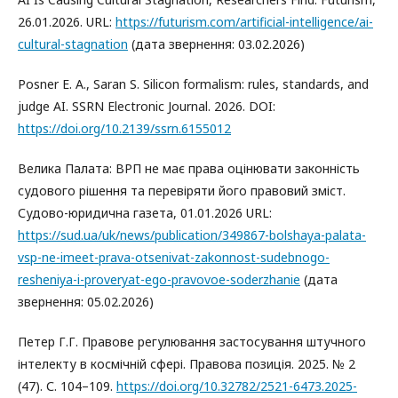
26.01.2026. URL:
https://futurism.com/artificial-intelligence/ai-
cultural-stagnation
(дата звернення: 03.02.2026)
Posner E. A., Saran S. Silicon formalism: rules, standards, and
judge AI. SSRN Electronic Journal. 2026. DOI:
https://doi.org/10.2139/ssrn.6155012
Велика Палата: ВРП не має права оцінювати законність
судового рішення та перевіряти його правовий зміст.
Судово-юридична газета, 01.01.2026 URL:
https://sud.ua/uk/news/publication/349867-bolshaya-palata-
vsp-ne-imeet-prava-otsenivat-zakonnost-sudebnogo-
resheniya-i-proveryat-ego-pravovoe-soderzhanie
(дата
звернення: 05.02.2026)
Петер Г.Г. Правове регулювання застосування штучного
інтелекту в космічній сфері. Правова позиція. 2025. № 2
(47). С. 104–109.
https://doi.org/10.32782/2521-6473.2025-