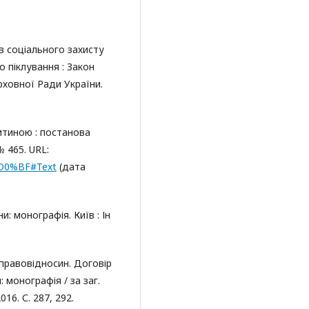
в соціального захисту
о піклування : Закон
ерховної Ради України.
итиною : постанова
№ 465. URL:
-%D0%BF#Text
(дата
и: монографія. Київ : Ін
 правовідносин. Договір
 монографія / за заг.
016. С. 287, 292.