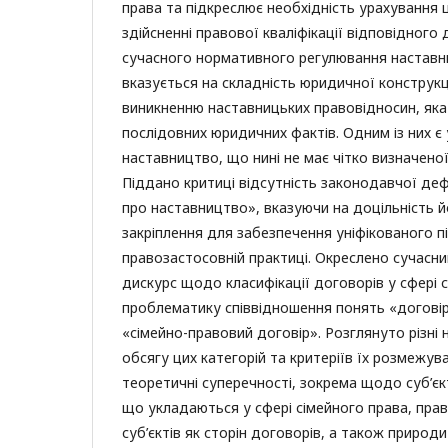
права та підкреслює необхідність урахування ц
здійсненні правової кваліфікації відповідного 
сучасного нормативного регулювання наставни
вказується на складність юридичної конструкц
виникненню наставницьких правовідносин, яка
послідовних юридичних фактів. Одним із них 
наставництво, що нині не має чітко визначеної 
Піддано критиці відсутність законодавчої дефі
про наставництво», вказуючи на доцільність 
закріплення для забезпечення уніфікованого 
правозастосовній практиці. Окреслено сучасн
дискурс щодо класифікації договорів у сфері 
проблематику співвідношення понять «договір
«сімейно-правовий договір». Розглянуто різні 
обсягу цих категорій та критеріїв їх розмежув
теоретичні суперечності, зокрема щодо суб’єк
що укладаються у сфері сімейного права, прав
суб’єктів як сторін договорів, а також природ