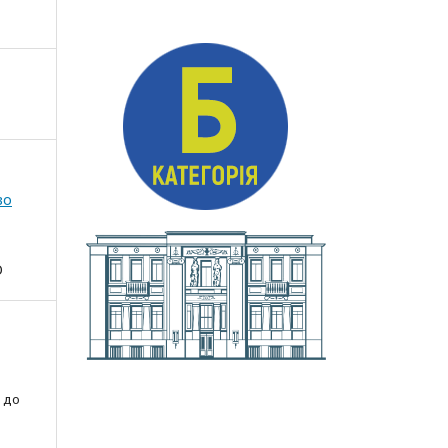
во
О
 до