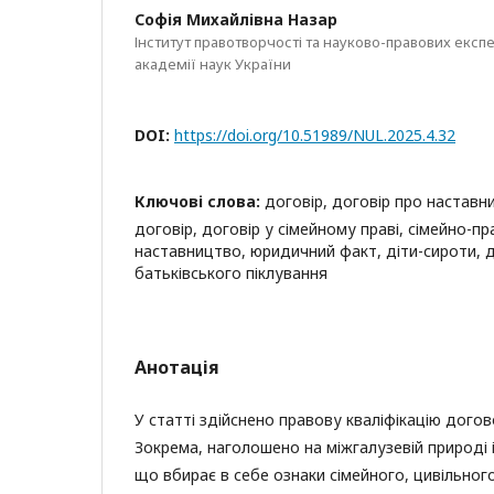
Софія Михайлівна Назар
Інститут правотворчості та науково-правових експ
академії наук України
DOI:
https://doi.org/10.51989/NUL.2025.4.32
Ключові слова:
договір, договір про наставн
договір, договір у сімейному праві, сімейно-п
наставництво, юридичний факт, діти-сироти, д
батьківського піклування
Анотація
У статті здійснено правову кваліфікацію дого
Зокрема, наголошено на міжгалузевій природі 
що вбирає в себе ознаки сімейного, цивільног