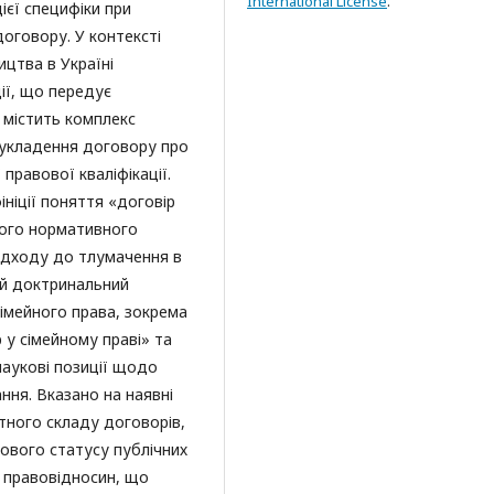
International License
.
ієї специфіки при
договору. У контексті
цтва в Україні
ії, що передує
 містить комплекс
є укладення договору про
правової кваліфікації.
ніції поняття «договір
його нормативного
підходу до тлумачення в
ий доктринальний
сімейного права, зокрема
 у сімейному праві» та
наукові позиції щодо
ання. Вказано на наявні
тного складу договорів,
ового статусу публічних
и правовідносин, що