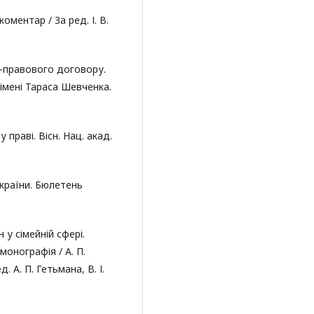
ментар / За ред. І. В.
-правового договору.
імені Тараса Шевченка.
праві. Вісн. Нац. акад.
країни. Бюлетень
 у сімейній сфері.
монографія / А. П.
д. А. П. Гетьмана, В. І.