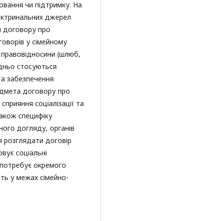
овання чи підтримку. На
доктринальних джерел
я договору про
говорів у сімейному
і правовідносини (шлюб,
едньо стосуються
 та забезпечення
едмета договору про
сприяння соціалізації та
також специфіку
йного догляду, органів
ся розглядати договір
вує соціальні
й потребує окремого
ють у межах сімейно-