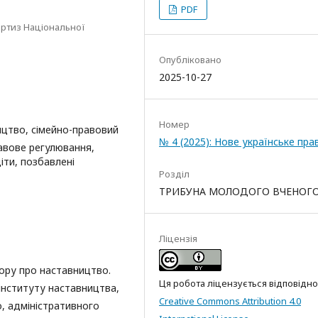
PDF
ертиз Національної
Опубліковано
2025-10-27
Номер
ицтво, сімейно-правовий
№ 4 (2025): Нове українське пра
равове регулювання,
іти, позбавлені
Розділ
ТРИБУНА МОЛОДОГО ВЧЕНОГ
Ліцензія
вору про наставництво.
Ця робота ліцензується відповідно
інституту наставництва,
Creative Commons Attribution 4.0
о, адміністративного