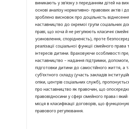
виникають у зв’язку з переданням дітей на вих
основі аналізу нормативно- правових актів і 
зроблено висновок про доцільність віднесенн
наставництво до окремої групи соціальних до
праві, що хоча й не регулюють класичні сімейн
усиновлення, спорідненість), проте безпосер
реалізації соціальної функції сімейного права
інтересів дитини. Враховуючи особливості пр
наставництво – надання підтримки, допомоги, 
підготовки дитини до самостійного життя, а 
суб’єктного складу (участь закладів інституці
опіки, центрів соціальних служб), пропонуєть
про наставництво як правочин, що опосередко
правовідносини у сфері сімейного права і яки
місця в класифікації договорів, що функціону
правового регулювання.