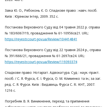
Заіка Ю. О., Рябоконь Є. О. Спадкове право : навч. посіб.
Київ : Юрінком Інтер, 2009. 352 с.
Постанова Верховного Суду від 04 травня 2022 р. справа
№ 183/6067/19, провадження № 61-10956св21. URL:
https://reyestr.court.gov.ua/Review/104414841
Постанова Верховного Суду від 22 травня 2024 р., справа
№ 391/666/21, провадження № 61-2697св24. URL:
https://reyestr.court.gov.ua/Review/119393374
Спадкове право: Нотаріат. Адвокатура. Суд : наук.-практ.
посіб. / С. Я. Фурса, Є. І. Фурса, О. М. Клименко та ін.; за заг.
ред. С. Я. Фурси. Київ : Видавець Фурса С. Я.: КНТ, 2007.
1216 с.
Погребняк В. Я. Виникнення, перехід та припинення