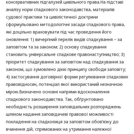
консервативних підгалузей цивільного права.На підставі
аналізу норм спадкового законодавства, матеріалів
судової практики та цивілістичної доктрини
сформульовано методологічні засади спадкового права,
які доцільно враховувати під час проведення його
оновлення: 1) вичерпний перелік видів спадкування – за
заповітом та за законом; 2) основу спадкування
становить універсальне спадкове правонаступництво; 3)
пріоритет спадкування за заповітом над спадкування за
законом, що зумовлено дією принципу свободи заповіту;
4) застосування договірної форми регулювання спадкових
правовідносин, потенціал якої використаний незначною
мірою.Визначено основні напрями вдосконалення
спадкового законодавства. Так, обґрунтовано
необхідність розширення заповідальних розпоряджень
шляхом надання заповідачеві правової можливості
покладення на спадкоємця за заповітом обов’язку до
вчинення дій, спрямованих на утримання належної