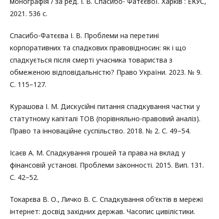
монографія / за ред. І. В. Спасибо- Фатєєвої. Харків : ЕКУС,
2021. 536 с.
Спасибо-Фатєєва І. В. Проблеми на перетині
корпоративних та спадкових правовідносин: як і що
спадкується після смерті учасника товариства з
обмеженою відповідальністю? Право України. 2023. № 9.
С. 115–127.
Курашова І. М. Дискусійні питання спадкування частки у
статутному капіталі ТОВ (порівняльно-правовий аналіз).
Право та інноваційне суспільство. 2018. № 2. С. 49–54.
Ісаєв А. М. Спадкування грошей та права на вклад у
фінансовій установі. Проблеми законності. 2015. Вип. 131.
С. 42–52.
Токарєва В. О., Личко В. С. Спадкування об’єктів в мережі
інтернет: досвід західних держав. Часопис цивілістики.