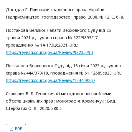
Достдар Р. Принципи спадкового права України.
Підприємництво, господарство і право. 2008. № 12. С. 6–8.
Постанова Великої Палати Верховного Суду від 25
травня 2021 р., судова справа № 522/9893/17,
провадження № 14-173цс2021. URL:
https://reyestr.court.gov.ua/Review/98235794
Постанова Верховного Суду від 13 січня 2025 р., судова
справа № 444/373/18, провадження № 61-12689св23. URL:
https://reyestr.court.gov.ua/Review/124409207
Скрипник В. Л. Теоретичні і методологічні проблеми
об’єктів цивільних прав : монографія. Кременчук : Вид.
Щербатих О. В., 2020. 380 с.
PDF