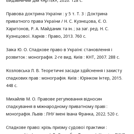
Видавничий дім «АртЕк», 2020. 128 с.
Правова доктрина України : у 5 т. Т. 3 : Доктрина
приватного права України / Н. С. Кузнєцова, Є. О.
Харитонов, Р. А. Майданик та ін. ; за заг. ред. Н. С.
Кузнєцової. Харків : Право, 2013. 760 с.
Заіка Ю. О. Спадкове право в Україні: становлення і
розвиток : монографія. 2-ге вид. Київ : КНТ, 2007. 288 с.
Козловська Л. В. Теоретичні засади здійснення і захисту
спадкових прав : монографія. Київ : Юрінком Інтер, 2015.
448 с.
Михайлів М. О. Правове регулювання відносин
спадкування в міжнародному приватному праві :
монографія. Львів : ЛНУ імені Івана Франка, 2022. 520 с.
Спадкове право: крізь призму судової практики :