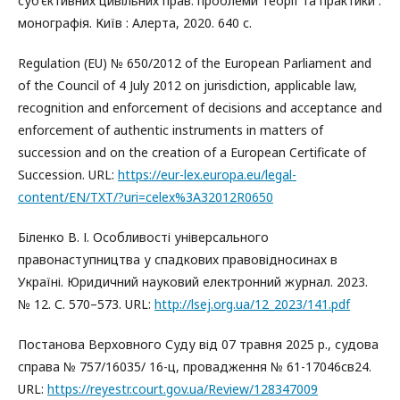
суб’єктивних цивільних прав: проблеми теорії та практики :
монографія. Київ : Алерта, 2020. 640 с.
Regulation (EU) № 650/2012 of the European Parliament and
of the Council of 4 July 2012 on jurisdiction, applicable law,
recognition and enforcement of decisions and acceptance and
enforcement of authentic instruments in matters of
succession and on the creation of a European Certificate of
Succession. URL:
https://eur-lex.europa.eu/legal-
content/EN/TXT/?uri=celex%3A32012R0650
Біленко В. І. Особливості універсального
правонаступництва у спадкових правовідносинах в
Україні. Юридичний науковий електронний журнал. 2023.
№ 12. С. 570–573. URL:
http://lsej.org.ua/12_2023/141.pdf
Постанова Верховного Суду від 07 травня 2025 р., судова
справа № 757/16035/ 16-ц, провадження № 61-17046св24.
URL:
https://reyestr.court.gov.ua/Review/128347009