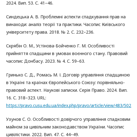
2024. Вип. 53. С. 41–46.
Синдецька А. В. Проблемні аспекти спадкування прав на
винаходи: аналіз теорії та практики. Часопис Київського
університету права. 2018. № 2. С. 232–236.
Скрябін О. М., Устінова-Бойченко Г. М. Особливості
прийняття спадщини в умовах воєнного стану. Правовий
часопис Донбасу. 2023. № 4. С. 59–63.
Гринько С. Д., Ромась М. І. Договір управління спадщиною
в Україні та країнах Європейського Союзу: порівняльно-
правовий аспект. Наукові записки. Серія Право. 2024. Вип.
16. С. 318–323. URL:
https://pravo.cusu.edu.ua/index.php/pravo/article/view/483/502
Узунов С. О. Особливості довірчого управління спадковим
майном за цивільним законодавством України. Часопис
цивілістики. 2022. Вип. 47. С. 44–49.