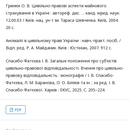
Гринюк О. В. Цивільно-правові аспекти майнового
страхування в Україні : автореф. дис. … канд. юрид. наук:
12.00.03 / Київ. нац. ун-т ім. Тараса Шевченка. Київ, 2004.
20 с.
Аномалії в цивільному праві України : навч.-практ. посіб. /
Відп. ред. Р. А. Майданик. Київ : Юстініан, 2007. 912 с.
Спасибо-Фатєєва І. В. Загальні положення про суб’єктів
цивільно-правової відповідальності. Вчення про цивільно-
правову відповідальність : монографія / І. В. Спасибо-
Фатєєва, Л. М. Баранова, О. О. Біляєв та ін. ; за ред. І. В.
Спасибо-Фатєєвої. Харків : ЕКУС, 2025. С. 205–224.
PDF