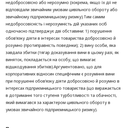
недобросовісно або нерозумно (зокрема, якщо їх дії не
відповідали звичайним умовам цивільного обороту або
звичайному підприємницькому ризику).Тим самим
недобросовісність і нерозумність дій указаних осіб
одночасно підтверджує дві обставини: 1) порушення
обов’язку діяти в інтересах товариства добросовісно й
розумно (протиправність поведінки); 2) вину особи, яка
завдала збитки (тягар доказування вини в цьому разі, як
виняток, покладається на особу, що вимагає
відшкодування збитків).Аргументовано, що для
корпоративних відносин специфічним є розуміння вини
при порушенні обов’язку діяти добросовісно й розумно в
інтересах підприємницького товариства (що виражається
в дотриманні того ступеня турботливості та обачності,
який вимагався за характером цивільного обороту в
умовах звичайного підприємницького ризику).