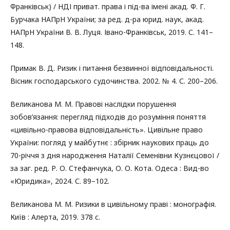
Франківськ) / НДІ приват. права і під-ва імені акад. Ф. Г.
Бурчака НАПрН України; за ред. д-ра юрид. наук, акад.
НАПрН України В. В. Луця. Івано-Франківськ, 2019. С. 141–
148.
Примак В. Д. Ризик і питання безвинної відповідальності.
Вісник господарського судочинства. 2002. № 4. С. 200–206.
Великанова М. М. Правові наслідки порушення
зобов’язання: перегляд підходів до розуміння поняття
«цивільно-правова відповідальність». Цивільне право
України: погляд у майбутнє : збірник наукових праць до
70-річчя з дня народження Наталії Семенівни Кузнєцової /
за заг. ред. Р. О. Стефанчука, О. О. Кота. Одеса : Вид-во
«Юридика», 2024. С. 89–102.
Великанова М. М. Ризики в цивільному праві : монографія.
Київ : Алерта, 2019. 378 с.