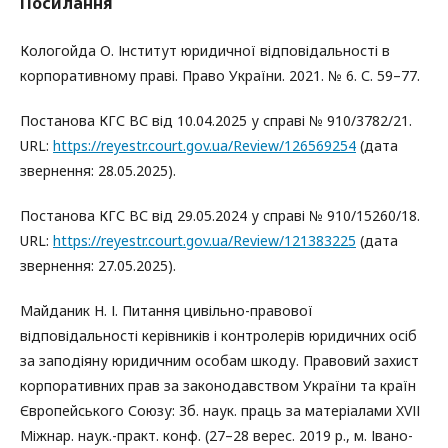
Посилання
Кологойда О. Інститут юридичної відповідальності в
корпоративному праві. Право України. 2021. № 6. С. 59–77.
Постанова КГС ВС від 10.04.2025 у справі № 910/3782/21.
URL:
https://reyestr.court.gov.ua/Review/126569254
(дата
звернення: 28.05.2025).
Постанова КГС ВС від 29.05.2024 у cправі № 910/15260/18.
URL:
https://reyestr.court.gov.ua/Review/121383225
(дата
звернення: 27.05.2025).
Майданик Н. І. Питання цивільно-правової
відповідальності керівників і контролерів юридичних осіб
за заподіяну юридичним особам шкоду. Правовий захист
корпоративних прав за законодавством України та країн
Європейського Союзу: Зб. наук. праць за матеріалами XVІІ
Міжнар. наук.-практ. конф. (27–28 верес. 2019 р., м. Івано-