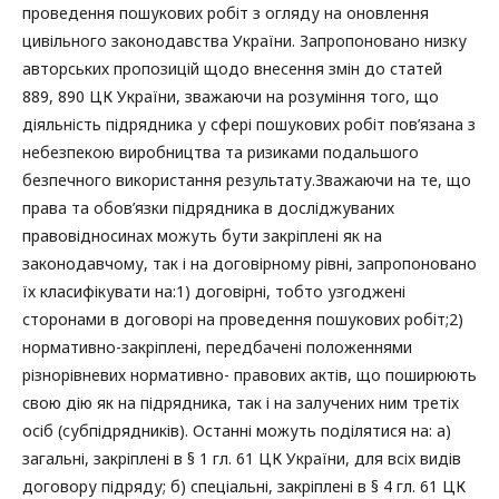
проведення пошукових робіт з огляду на оновлення
цивільного законодавства України. Запропоновано низку
авторських пропозицій щодо внесення змін до статей
889, 890 ЦК України, зважаючи на розуміння того, що
діяльність підрядника у сфері пошукових робіт пов’язана з
небезпекою виробництва та ризиками подальшого
безпечного використання результату.Зважаючи на те, що
права та обов’язки підрядника в досліджуваних
правовідносинах можуть бути закріплені як на
законодавчому, так і на договірному рівні, запропоновано
їх класифікувати на:1) договірні, тобто узгоджені
сторонами в договорі на проведення пошукових робіт;2)
нормативно-закріплені, передбачені положеннями
різнорівневих нормативно- правових актів, що поширюють
свою дію як на підрядника, так і на залучених ним третіх
осіб (субпідрядників). Останні можуть поділятися на: а)
загальні, закріплені в § 1 гл. 61 ЦК України, для всіх видів
договору підряду; б) спеціальні, закріплені в § 4 гл. 61 ЦК