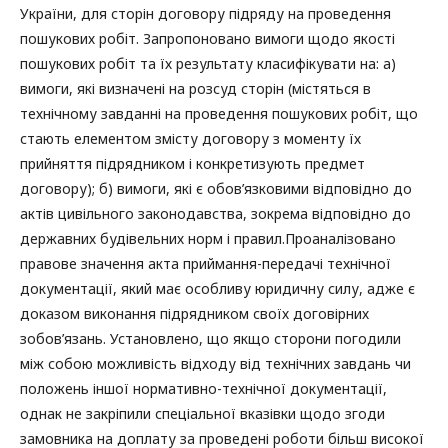
України, для сторін договору підряду на проведення
пошукових робіт. Запропоновано вимоги щодо якості
пошукових робіт та їх результату класифікувати на: а)
вимоги, які визначені на розсуд сторін (містяться в
технічному завданні на проведення пошукових робіт, що
стають елементом змісту договору з моменту їх
прийняття підрядником і конкретизують предмет
договору); б) вимоги, які є обов’язковими відповідно до
актів цивільного законодавства, зокрема відповідно до
державних будівельних норм і правил.Проаналізовано
правове значення акта приймання-передачі технічної
документації, який має особливу юридичну силу, адже є
доказом виконання підрядником своїх договірних
зобов’язань. Установлено, що якщо сторони погодили
між собою можливість відходу від технічних завдань чи
положень іншої нормативно-технічної документації,
однак не закріпили спеціальної вказівки щодо згоди
замовника на доплату за проведені роботи більш високої