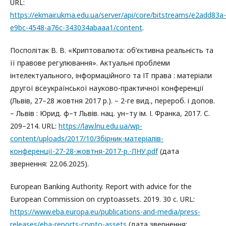
URL:
https://ekmair.ukma.edu.ua/server/api/core/bitstreams/e2add83a-
e9bc-4548-a76c-343034abaaa1/content
.
Посполітак В. В. «Криптовалюта: об’єктивна реальність та
її правове регулювання». Актуальні проблеми
інтелектуального, інформаційного та ІТ права : матеріали
другої всеукраїнської науково-практичної конференції
(Львів, 27–28 жовтня 2017 р.). – 2-ге вид., перероб. і допов.
– Львів : Юрид. ф–т Львів. нац. ун–ту ім. І. Франка, 2017. С.
209–214. URL:
https://law.lnu.edu.ua/wp-
content/uploads/2017/10/Збірник-матеріалів-
конференції-27-28-жовтня-2017-р.-ЛНУ.pdf
(дата
звернення: 22.06.2025).
European Banking Authority. Report with advice for the
European Commission on cryptoassets. 2019. 30 с. URL:
https://www.eba.europa.eu/publications-and-media/press-
releases/eba-reports-crypto-assets
(дата звернення: