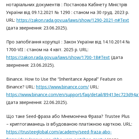
нотаріальних документів : Постанова Кабінету Міністрів
України від 09.12.2021 № 1290 : станом на 30 груд. 2023 р.
URL:
https://zakon.rada.gov.ua/laws/show/1290-2021-п#Text
(дата звернення: 23.06.2025).
Про запобігання корупції : Закон України від 14.10.2014 №
1700-VII : станом на 4 квіт. 2025 р. URL:
https://zakon.rada.gov.ua/laws/show/1700-18#Text
(дата
звернення: 23.06.2025).
Binance. How to Use the “Inheritance Appeal” Feature on
Binance? URL:
https://www.binance.com/
URL:
https://www.binance.com/en/support/faq/detail/89413ec723d9
(дата звернення: 22.06.2025).
Що таке Seed-фраза або Мнемонічна Фраза? Trustee Plus
– криптогаманець із вбудованою платіжною карткою. URL:
https://trusteeglobal.com/academy/seed-fraza-abo-