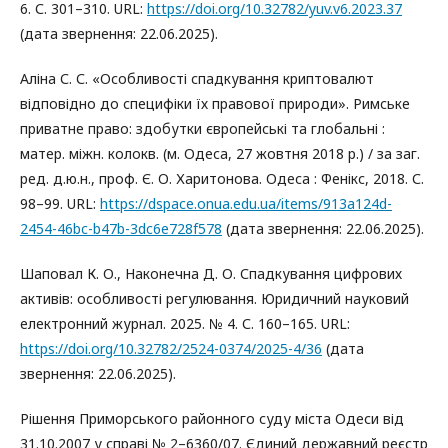
6. С. 301–310. URL:
https://doi.org/10.32782/yuv.v6.2023.37
(дата звернення: 22.06.2025).
Аліна С. С. «Особливості спадкування криптовалют
відповідно до специфіки їх правової природи». Римське
приватне право: здобутки європейські та глобальні :
матер. міжн. колокв. (м. Одеса, 27 жовтня 2018 р.) / за заг.
ред. д.ю.н., проф. Є. О. Харитонова. Одеса : Фенікс, 2018. С.
98–99. URL:
https://dspace.onua.edu.ua/items/913a124d-
2454-46bc-b47b-3dc6e728f578
(дата звернення: 22.06.2025).
Шаповал К. О., Наконечна Д. О. Спадкування цифрових
активів: особливості регулювання. Юридичний науковий
електронний журнал. 2025. № 4. С. 160–165. URL:
https://doi.org/10.32782/2524-0374/2025-4/36
(дата
звернення: 22.06.2025).
Рішення Приморського районного суду міста Одеси від
31.10.2007 у справі № 2–6360/07. Єдиний державний реєстр