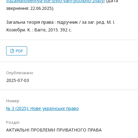
frazavidnovlennya-vse-shho-vam-potribno-znaty/
(дата
звернення: 22.06.2025).
Загальна теорія права : підручник / за заг. ред. М. І.
Козюбри. К. : Ваіте, 2015. 392 с.
PDF
Опубліковано
2025-07-03
Номер
№ 3 (2025): Нове українське право
Розділ
АКТУАЛЬНІ ПРОБЛЕМИ ПРИВАТНОГО ПРАВА