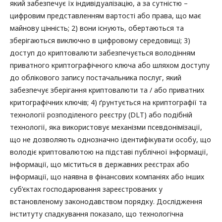
який забезпечує їх індивідуалізацію, а за сутністю –
цифровим представленням вартості або права, що має
майнову цінність; 2) вони існують, обертаються та
зберігаються виключно в цифровому середовищі; 3)
доступ до криптовалюти забезпечується володінням
приватного криптографічного ключа або шляхом доступу
до облікового запису постачальника послуг, який
забезпечує зберігання криптовалюти та / або приватних
критографічних ключів; 4) ґрунтується на криптографії та
технології розподіленого реєстру (DLT) або подібній
технології, яка використовує механізми псевдонімізації,
що не дозволяють однозначно ідентифікувати особу, що
володіє криптовалютою на підставі публічної інформації,
інформації, що міститься в державних реєстрах або
інформації, що наявна в фінансових компаніях або інших
суб’єктах господарювання зареєстрованих у
встановленому законодавством порядку. Дослідження
інституту спадкування показало, що технологічна