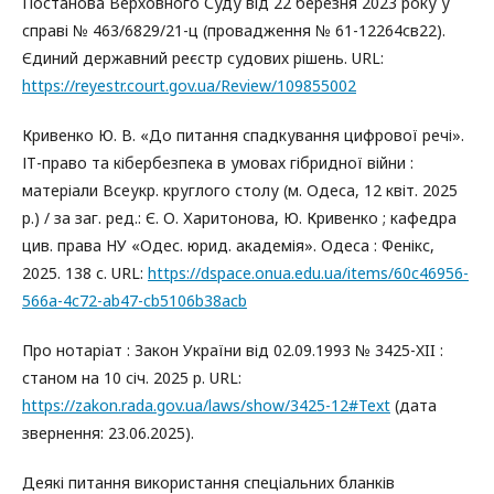
Постанова Верховного Суду від 22 березня 2023 року у
справі № 463/6829/21-ц (провадження № 61-12264св22).
Єдиний державний реєстр судових рішень. URL:
https://reyestr.court.gov.ua/Review/109855002
Кривенко Ю. В. «До питання спадкування цифрової речі».
ІТ-право та кібербезпека в умовах гібридної війни :
матеріали Всеукр. круглого столу (м. Одеса, 12 квіт. 2025
р.) / за заг. ред.: Є. О. Харитонова, Ю. Кривенко ; кафедра
цив. права НУ «Одес. юрид. академія». Одеса : Фенікс,
2025. 138 с. URL:
https://dspace.onua.edu.ua/items/60c46956-
566a-4c72-ab47-cb5106b38acb
Про нотаріат : Закон України від 02.09.1993 № 3425-XII :
станом на 10 січ. 2025 р. URL:
https://zakon.rada.gov.ua/laws/show/3425-12#Text
(дата
звернення: 23.06.2025).
Деякі питання використання спеціальних бланків