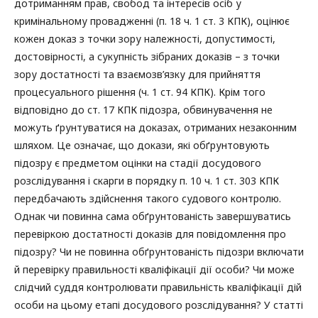
дотриманням прав, свобод та інтересів осіб у
кримінальному провадженні (п. 18 ч. 1 ст. 3 КПК), оцінює
кожен доказ з точки зору належності, допустимості,
достовірності, а сукупність зібраних доказів – з точки
зору достатності та взаємозв’язку для прийняття
процесуального рішення (ч. 1 ст. 94 КПК). Крім того
відповідно до ст. 17 КПК підозра, обвинувачення не
можуть ґрунтуватися на доказах, отриманих незаконним
шляхом. Це означає, що докази, які обґрунтовують
підозру є предметом оцінки на стадії досудового
розслідування і скарги в порядку п. 10 ч. 1 ст. 303 КПК
передбачають здійснення такого судового контролю.
Однак чи повинна сама обґрунтованість завершуватись
перевіркою достатності доказів для повідомлення про
підозру? Чи не повинна обґрунтованість підозри включати
й перевірку правильності кваліфікації дії особи? Чи може
слідчий суддя контролювати правильність кваліфікації дій
особи на цьому етапі досудового розслідування? У статті