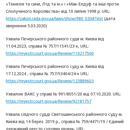
«Тіннеллі та сини, Лтд та ін.» і «Мак-Елдуф та інші проти
Сполученого Королівства» від 10 липня 1998 р. URL:
https://zakon.rada.gov.ua/laws/show/980_030#Text
(дата
звернення 5.03.2020)
Ухвала Печерського районного судв м. Києва від
11.04.2023, справа № 757/11541/23-к, URL:
https://reyestr.court.gov.ua/Review/110217500
Ухвала Печерського районного суду м. Києва від
17.12.2024 , справа № 757/53404/24-к URL:
https://reyestr.court.gov.ua/Review/123889603
Ухвалою ВАКС у справі № 991/8051/20 від 07.10.2020. URL:
https://reyestr.court.gov.ua/Review/92181757
Ухвала слідчого судді Святошинського районного суду м.
Києва від 14 берез. 2019 р., справа № 759/4471/19 / Єдиний
державний реєстр судових рішень. URL: