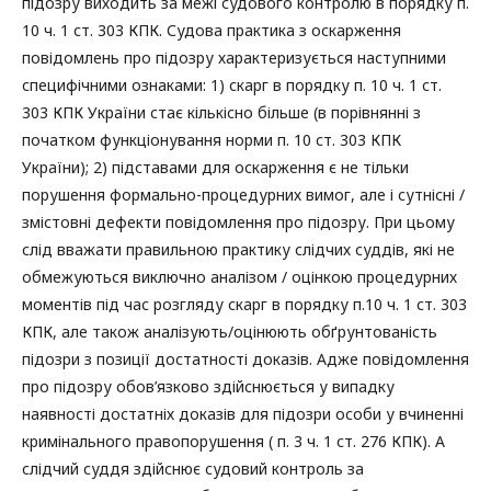
підозру виходить за межі судового контролю в порядку п.
10 ч. 1 ст. 303 КПК. Судова практика з оскарження
повідомлень про підозру характеризується наступними
специфічними ознаками: 1) скарг в порядку п. 10 ч. 1 ст.
303 КПК України стає кількісно більше (в порівнянні з
початком функціонування норми п. 10 ст. 303 КПК
України); 2) підставами для оскарження є не тільки
порушення формально-процедурних вимог, але і сутнісні /
змістовні дефекти повідомлення про підозру. При цьому
слід вважати правильною практику слідчих суддів, які не
обмежуються виключно аналізом / оцінкою процедурних
моментів під час розгляду скарг в порядку п.10 ч. 1 ст. 303
КПК, але також аналізують/оцінюють обґрунтованість
підозри з позиції достатності доказів. Адже повідомлення
про підозру обов’язково здійснюється у випадку
наявності достатніх доказів для підозри особи у вчиненні
кримінального правопорушення ( п. 3 ч. 1 ст. 276 КПК). А
слідчий суддя здійснює судовий контроль за