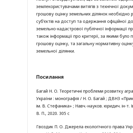
землекористувачами витягів з технічної доку
грошову оцінку земельних ділянок необхідно 
суб’єктів на доступ та одержання офіційної до
земельно-кадастрової публічної інформації пр
також інформації про критерії, за якими було
грошову оцінку, та загальну нормативну оцінк
земельної ділянки.
Посилання
Багай Н. О. Теоретичні проблеми розвитку аг
України : монографія / Н. О. Багай ; ДВНЗ «При
ім. В. Стефаника» ; Навч.-науков. юридич. ін-т. 
В. П., 2020. 305 с
Гвоздик П. О. Джерела екологічного права Укра