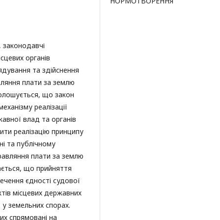
НОРМОТВОРЕННЯ
, законодавчі
ісцевих органів
ядування та здійснення
вляння плати за землю
олошується, що закон
еханізму реалізації
жавної влад та органів
ити реалізацію принципу
ні та публічному
правляння плати за землю
ається, що прийняття
ечення єдності судової
ктів місцевих державних
д у земельних спорах.
их спрямовані на