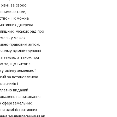
рівні, за своєю
вними актами,
тво» і їх можна
ормативних джерела
елищних, міських рад про
емель у межах
тивно-правовим актом,
ічному адмініструванні
за землю, а також при
ро те, що Витяг з
ву оцінку земельної
 який за встановленою
ласників і
оплатно виданий
оважень на виконання
у сфері земельних,
ння адміністративних
ання землевласниками чи