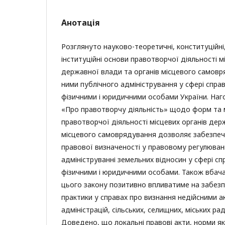
Анотація
Розглянуто науково-теоретичні, конституційні
інституційні основи правотворчої діяльності м
державної влади та органів місцевого самовр
ними публічного адміністрування у сфері спра
фізичними і юридичними особами України. Наг
«Про правотворчу діяльність» щодо форм та м
правотворчої діяльності місцевих органів дер
місцевого самоврядування дозволяє забезпеч
правової визначеності у правовому регулюван
адмініструванні земельних відносин у сфері с
фізичними і юридичними особами. Також вбач
цього закону позитивно впливатиме на забезп
практики у справах про визнання недійсними а
адміністрацій, сільських, селищних, міських ра
Доведено, що локальні правові акти, норми як