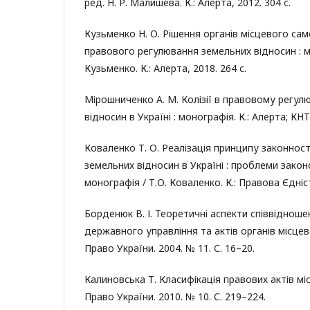
ред. Н. Р. Малишева. К.: Алерта, 2012. 304 с.
Кузьменко Н. О. Рішення органів місцевого са
правового регулювання земельних відносин : мо
Кузьменко. К.: Алерта, 2018. 264 с.
Мірошниченко А. М. Колізії в правовому регул
відносин в Україні : монографія. К.: Алерта; КНТ
Коваленко Т. О. Реалізація принципу законност
земельних відносин в Україні : проблеми зако
монографія / Т.О. Коваленко. К.: Правова Єдніст
Борденюк В. І. Теоретичні аспекти співвідноше
державного управління та актів органів місце
Право України. 2004. № 11. С. 16–20.
Калиновська Т. Класифікація правових актів м
Право України. 2010. № 10. С. 219–224.