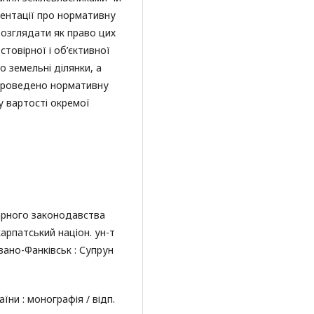
ментації про нормативну
розглядати як право цих
стовірної і об’єктивної
о земельні ділянки, а
 проведено нормативну
у вартості окремої
рарного законодавства
карпатський націон. ун-т
Івано-Фанківськ : Супрун
їни : монографія / відп.