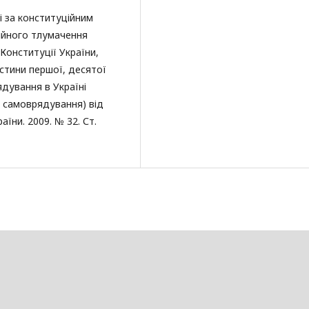
і за конституційним
ійного тлумачення
 Конституції України,
астини першої, десятої
ядування в Україні
о самоврядування) від
аїни. 2009. № 32. Ст.