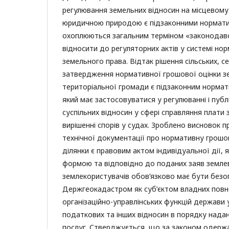
регулювання земельних відносин на місцевому 
юридичною природою є підзаконними нормати
охоплюються загальним терміном «законодавс
відносити до регуляторних актів у системі н
земельного права. Відтак рішення сільських, с
затвердження нормативної грошової оцінки з
територіальної громади є підзаконним норма
який має застосовуватися у регулюванні і публ
суспільних відносин у сфері справляння плати 
вирішенні спорів у судах. Зроблено висновок п
технічної документації про нормативну грошо
ділянки є правовим актом індивідуальної дії,
формою та відповідно до поданих заяв землев
землекористувачів обов’язково має бути без
Держгеокадастром як суб’єктом владних повн
організаційно-управлінських функцій держави 
податкових та інших відносин в порядку нада
послуг. Стверджується, що за законом одерж