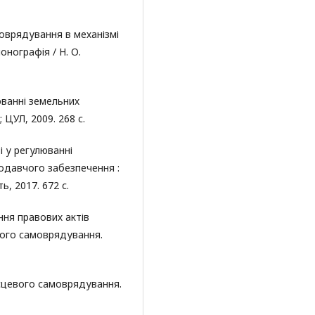
моврядування в механізмі
нографія / Н. О.
юванні земельних
; ЦУЛ, 2009. 268 с.
і у регулюванні
нодавчого забезпечення :
ь, 2017. 672 с.
ння правових актів
вого самоврядування.
ісцевого самоврядування.