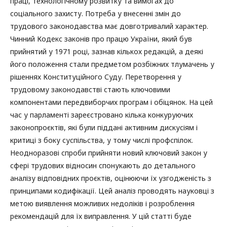
праці, технологічному розвитку та вимогах до
соціального захисту. Потреба у внесенні змін до
трудового законодавства має довготривалий характер.
Чинний Кодекс законів про працю України, який був
прийнятий у 1971 році, зазнав кількох редакцій, а деякі
його положення стали предметом розбіжних тлумачень у
рішеннях Конституційного Суду. Перетворення у
трудовому законодавстві стають ключовими
компонентами передвиборчих програм і обіцянок. На цей
час у парламенті зареєстровано кілька конкуруючих
законопроєктів, які були піддані активним дискусіям і
критиці з боку суспільства, у тому числі профспілок.
Неодноразові спроби прийняти новий ключовий закон у
сфері трудових відносин спонукають до детального
аналізу відповідних проєктів, оцінюючи їх узгодженість з
принципами кодифікації. Цей аналіз проводять науковці з
метою виявлення можливих недоліків і розроблення
рекомендацій для їх виправлення. У цій статті буде