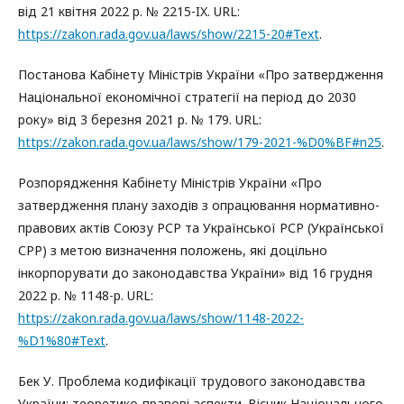
від 21 квітня 2022 р. № 2215-IX. URL:
https://zakon.rada.gov.ua/laws/show/2215-20#Text
.
Постанова Кабінету Міністрів України «Про затвердження
Національної економічної стратегії на період до 2030
року» від 3 березня 2021 р. № 179. URL:
https://zakon.rada.gov.ua/laws/show/179-2021-%D0%BF#n25
.
Розпорядження Кабінету Міністрів України «Про
затвердження плану заходів з опрацювання нормативно-
правових актів Союзу РСР та Української РСР (Української
СРР) з метою визначення положень, які доцільно
інкорпорувати до законодавства України» від 16 грудня
2022 р. № 1148-р. URL:
https://zakon.rada.gov.ua/laws/show/1148-2022-
%D1%80#Text
.
Бек У. Проблема кодифікації трудового законодавства
України: теоретико-правові аспекти. Вісник Національного