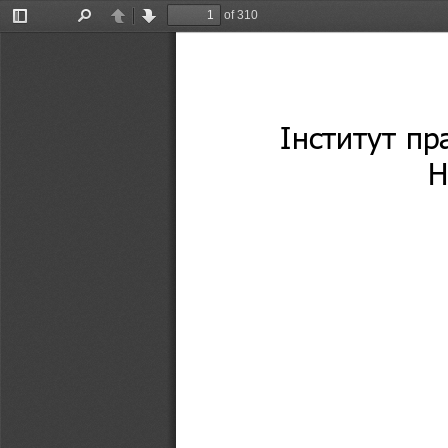
of 310
Toggle
Find
Previous
Next
Sidebar
Інститут пр
Н