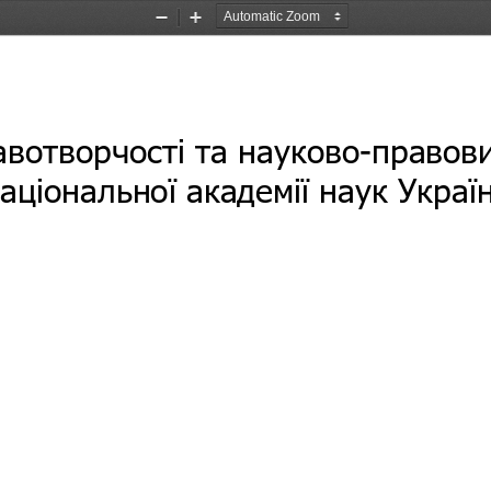
Zoom
Zoom
Out
In
авотворчості та науково-правов
аціональної академії наук Украї