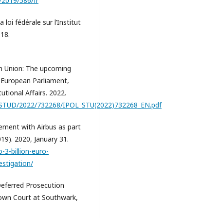
c/2019/586/fr
 loi fédérale sur l’Institut
018.
an Union: The upcoming
w. European Parliament,
utional Affairs. 2022.
s/STUD/2022/732268/IPOL_STU(2022)732268_EN.pdf
lement with Airbus as part
19). 2020, January 31.
-3-billion-euro-
estigation/
 Deferred Prosecution
own Court at Southwark,