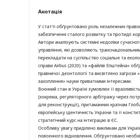
Анотація
У статті обґрунтовано роль незалежних право
забезпеченні сталого розвитку та протидії кор
Автори аналізують системні недоліки сучасно
управління, які дозволяють транснаціональни
перекладати на суспільство соціальні та еколог
справи Airbus (2020) та «файлів Епштейна» об
правничої деонтології та висвітлено загрози 
захоплення» науки приватними інтересами.
Воєнний стан в Україні зумовлює її вразливіст
(зокрема, регуляторного арбітражу через потре
для реконструкції), притаманних країнам Глоб
європейську ідентичність України та її консти
стратегічний курс на інтеграцію в ЄС.
Особливу увагу приділено викликам для Україн
повоєнного відновлення. Обґрунтовано необхі