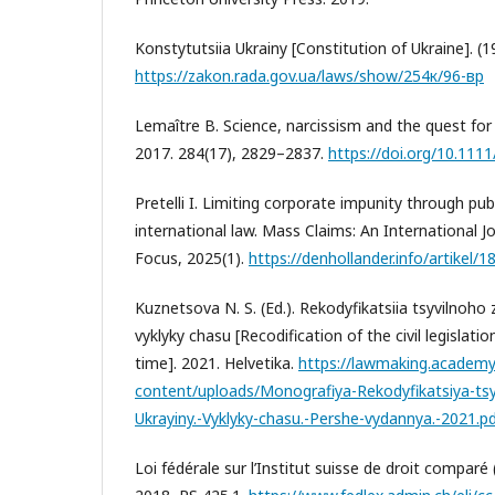
Konstytutsiia Ukrainy [Constitution of Ukraine]. (1
https://zakon.rada.gov.ua/laws/show/254к/96-вр
Lemaître B. Science, narcissism and the quest for v
2017. 284(17), 2829–2837.
https://doi.org/10.111
Pretelli I. Limiting corporate impunity through pub
international law. Mass Claims: An International J
Focus, 2025(1).
https://denhollander.info/artikel/1
Kuznetsova N. S. (Ed.). Rekodyfikatsiia tsyvilnoho
vyklyky chasu [Recodification of the civil legislatio
time]. 2021. Helvetika.
https://lawmaking.academ
content/uploads/Monografiya-Rekodyfikatsiya-ts
Ukrayiny.-Vyklyky-chasu.-Pershe-vydannya.-2021.p
Loi fédérale sur l’Institut suisse de droit compar