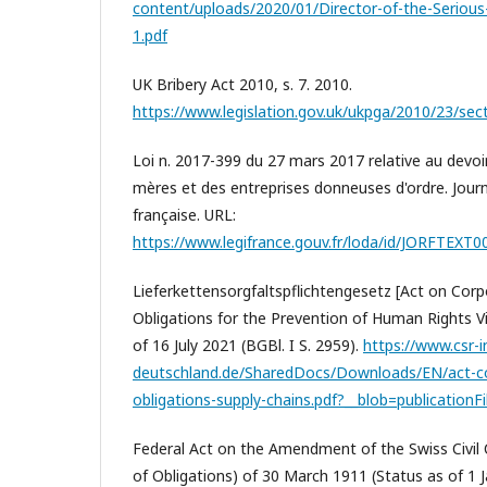
content/uploads/2020/01/Director-of-the-Serious-
1.pdf
UK Bribery Act 2010, s. 7. 2010.
https://www.legislation.gov.uk/ukpga/2010/23/sec
Loi n. 2017-399 du 27 mars 2017 relative au devoir
mères et des entreprises donneuses d'ordre. Journa
française. URL:
https://www.legifrance.gouv.fr/loda/id/JORFTEXT
Lieferkettensorgfaltspflichtengesetz [Act on Cor
Obligations for the Prevention of Human Rights Vi
of 16 July 2021 (BGBl. I S. 2959).
https://www.csr-i
deutschland.de/SharedDocs/Downloads/EN/act-co
obligations-supply-chains.pdf?__blob=publicationFi
Federal Act on the Amendment of the Swiss Civil 
of Obligations) of 30 March 1911 (Status as of 1 