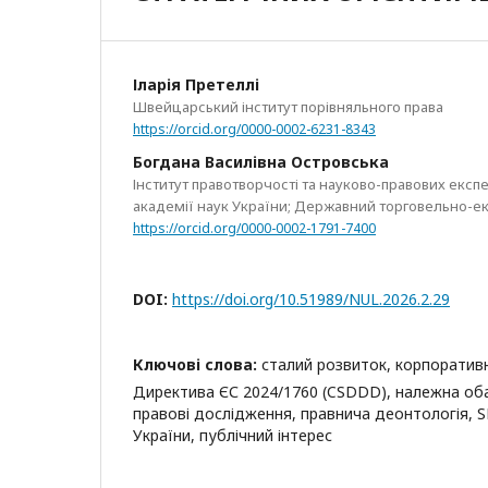
Іларія Претеллі
Швейцарський інститут порівняльного права
https://orcid.org/0000-0002-6231-8343
Богдана Василівна Островська
Інститут правотворчості та науково-правових експ
академії наук України; Державний торговельно-е
https://orcid.org/0000-0002-1791-7400
DOI:
https://doi.org/10.51989/NUL.2026.2.29
Ключові слова:
сталий розвиток, корпоративн
Директива ЄС 2024/1760 (CSDDD), належна оба
правові дослідження, правнича деонтологія, 
України, публічний інтерес