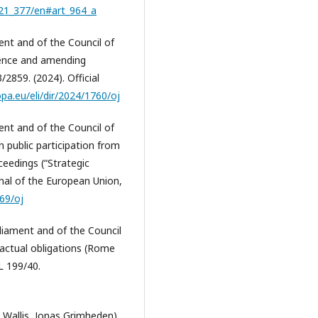
321_377/en#art_964_a
ent and of the Council of
igence and amending
2859. (2024). Official
opa.eu/eli/dir/2024/1760/oj
ent and of the Council of
 public participation from
eedings (“Strategic
urnal of the European Union,
069/oj
liament and of the Council
ractual obligations (Rome
 L 199/40.
 Wallis, Jonas Grimheden)