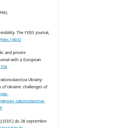
996).
isibility. The FEBS Journal,
1/febs.14032
lic and private
ournal with a European
8726
 zakonodavstva Ukrainy:
n of Ukraine: challenges of
y/wp-
yvilnogo-zakonodavstva-
df
é (LISDC) du 28 septembre