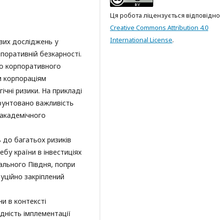
Ця робота ліцензується відповідно
Creative Commons Attribution 4.0
International License
.
вих досліджень у
поративній безкарності.
го корпоративного
м корпораціям
ічні ризики. На прикладі
ґрунтовано важливість
«академічного
ь до багатьох ризиків
бу країни в інвестиціях
ального Півдня, попри
туційно закріплений
и в контексті
дність імплементації