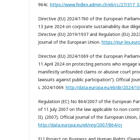
964c.
https://www.fedlex.admin.ch/eli/cc/27/317_
Directive (EU) 2024/1760 of the European Parliam
13 June 2024 on corporate sustainability due dil
Directive (EU) 2019/1937 and Regulation (EU) 2023/
Journal of the European Union.
https://eur-lex.eur
Directive (EU) 2024/1069 of the European Parliam
11 April 2024 on protecting persons who engage in
manifestly unfounded claims or abusive court proc
lawsuits against public participation”). Official Jo
L 2024/1069.
http://data.europa.eu/eli/dir/2024/1
Regulation (EC) No 864/2007 of the European Par
of 11 July 2007 on the law applicable to non-cont
II). (2007). Official Journal of the European Union,
http://data.europa.eu/eli/reg/2007/864/oj
ELI Project on Business and Human Rights (Diana