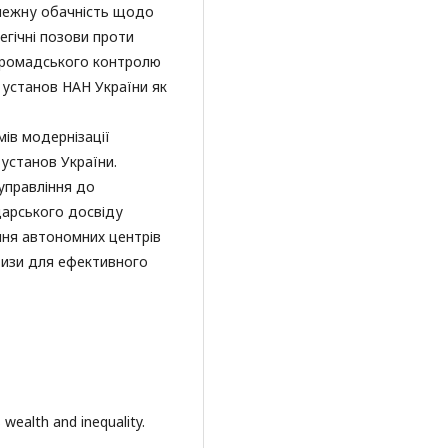
лежну обачність щодо
егічні позови проти
 громадського контролю
х установ НАН України як
ів модернізації
 установ України.
 управління до
царського досвіду
ння автономних центрів
тизи для ефективного
 wealth and inequality.