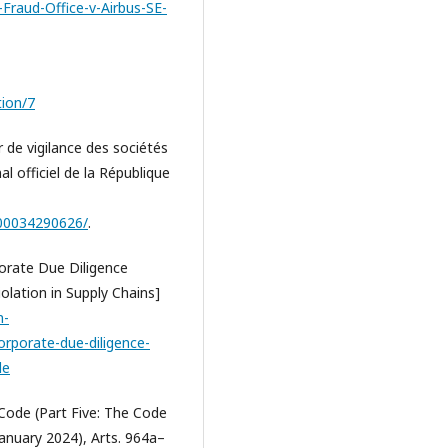
Fraud-Office-v-Airbus-SE-
tion/7
 de vigilance des sociétés
l officiel de la République
000034290626/
.
porate Due Diligence
olation in Supply Chains]
n-
rporate-due-diligence-
le
Code (Part Five: The Code
January 2024), Arts. 964a–