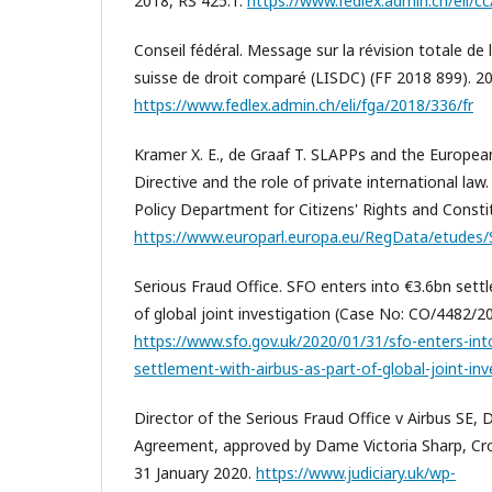
2018, RS 425.1.
https://www.fedlex.admin.ch/eli/c
Conseil fédéral. Message sur la révision totale de la
suisse de droit comparé (LISDC) (FF 2018 899). 2
https://www.fedlex.admin.ch/eli/fga/2018/336/fr
Kramer X. E., de Graaf T. SLAPPs and the Europe
Directive and the role of private international la
Policy Department for Citizens' Rights and Constit
https://www.europarl.europa.eu/RegData/etude
Serious Fraud Office. SFO enters into €3.6bn sett
of global joint investigation (Case No: CO/4482/20
https://www.sfo.gov.uk/2020/01/31/sfo-enters-into
settlement-with-airbus-as-part-of-global-joint-inv
Director of the Serious Fraud Office v Airbus SE,
Agreement, approved by Dame Victoria Sharp, Cr
31 January 2020.
https://www.judiciary.uk/wp-