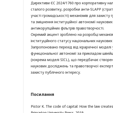
Директиви ЄС 2024/1760 про корпоративну на
сталого розвитку, розробки анти-SLAPP (страт
участі громадськості) механізмів для захисту
та зміцнення інституційної автономії наукови
антикорупційних фільтрів правотворчості.
Окремий акцент зроблено на розробці механізм
інституційного статусу національних наукових
Запропоновано перехід від ієрархічної моделі
функціональної автономії за прикладом швей
(зокрема моделі SICL), що передбачає створе
наукових досліджень та правотворчої експер
захисту публічного інтересу.
Посилання
Pistor K. The code of capital: How the law creates
Princeton University Press. 2019.